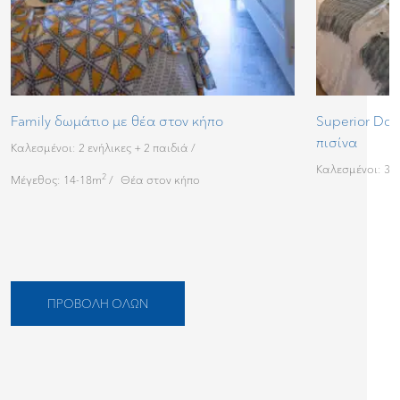
Family δωμάτιο με θέα στον κήπο
Superior Dou
πισίνα
Καλεσμένοι: 2 ενήλικες + 2 παιδιά
Καλεσμένοι: 3
2
Μέγεθος: 14-18m
Θέα στον κήπο
ΠΡΟΒΟΛΉ ΌΛΩΝ