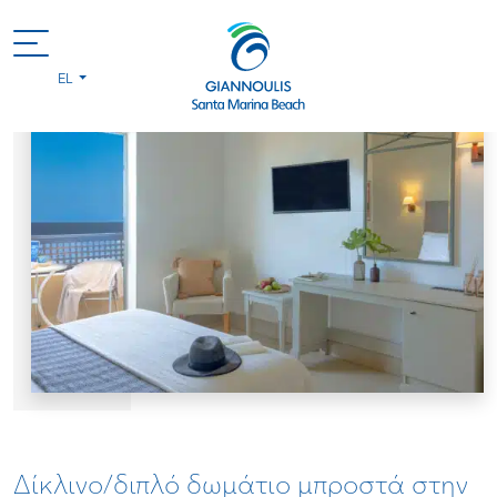
EL
Δίκλινο/διπλό δωμάτιο μπροστά στην