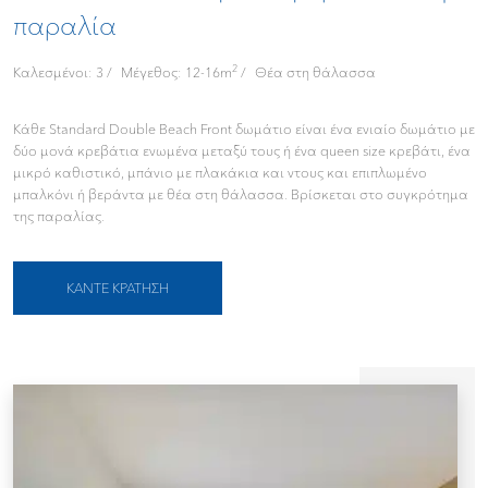
παραλία
2
Καλεσμένοι: 3
Μέγεθος: 12-16m
Θέα στη θάλασσα
Κάθε Standard Double Beach Front δωμάτιο είναι ένα ενιαίο δωμάτιο με
δύο μονά κρεβάτια ενωμένα μεταξύ τους ή ένα queen size κρεβάτι, ένα
μικρό καθιστικό, μπάνιο με πλακάκια και ντους και επιπλωμένο
μπαλκόνι ή βεράντα με θέα στη θάλασσα. Βρίσκεται στο συγκρότημα
της παραλίας.
ΚΆΝΤΕ ΚΡΆΤΗΣΗ