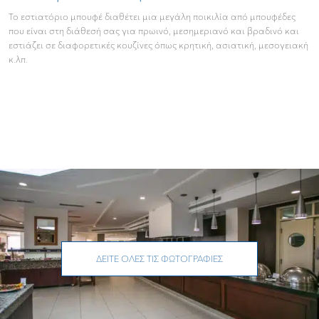
Το εστιατόριο μπουφέ διαθέτει μια μεγάλη ποικιλία από μπουφέδες
που είναι στη διάθεσή σας για πρωινό, μεσημεριανό και βραδινό και
εστιάζει σε διαφορετικές κουζίνες όπως κρητική, ασιατική, μεσογειακή
κ.λπ.
ΔΕΊΤΕ ΌΛΕΣ ΤΙΣ ΦΩΤΟΓΡΑΦΊΕΣ