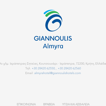
9ο χλμ. Ιεράπετρας-Σητείας, Κουτσουνάρι - Ιεράπετρα, 72200, Κρήτη, Ελλάδα
Τηλ:
+30 28420 62550,
,
+30 28420 62560
Email:
almyrahotel@giannoulishotels.com
ΕΠΙΚΟΙΝΩΝΊΑ
ΒΡΑΒΕΊΑ
ΥΓΕΊΑ ΚΑΙ ΑΣΦΆΛΕΙΑ